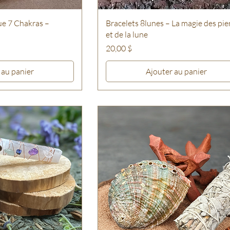
ue 7 Chakras –
Bracelets 8lunes – La magie des pie
et de la lune
Prix
20,00 $
 au panier
Ajouter au panier