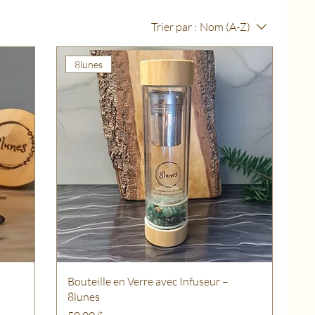
Trier par :
Nom (A-Z)
8lunes
Bouteille en Verre avec Infuseur –
8lunes
Prix