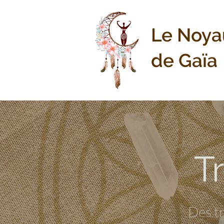
Le Noya
de Gaïa
T
Des tr