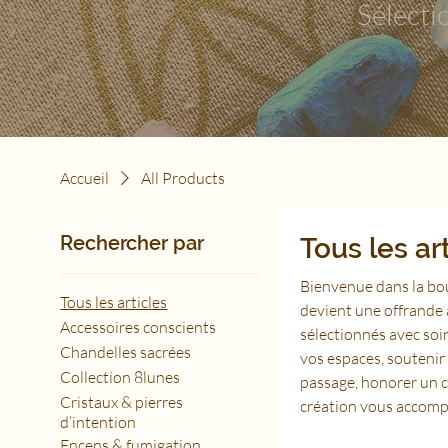
Sélecti
Accueil
All Products
Rechercher par
Tous les ar
Bienvenue dans la bou
Tous les articles
devient une offrande a
Accessoires conscients
sélectionnés avec soin
Chandelles sacrées
vos espaces, soutenir 
Collection 8lunes
passage, honorer un c
Cristaux & pierres
création vous accompa
d’intention
Encens & fumigation