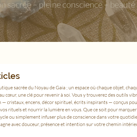
on sacrée – pleine conscience – beauté r
ticles
tique sacrée du Noyau de Gaia ; un espace où chaque objet, chaq
u cœur, une clé pour revenir à soi. Vous y trouverez des outils vib
 — cristaux, encens, décor spirituel, écrits inspirants — conçus pou
vos rituels et nourrir la lumière en vous. Que ce soit pour marque
ycle ou simplement infuser plus de conscience dans votre quotidi
gne avec douceur, présence et intention sur votre chemin intérie