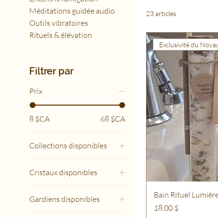
Méditations guidée audio
23 articles
Outils vibratoires
Rituels & élévation
Exclusivité du Noya
Filtrer par
Prix
8 $CA
68 $CA
Collections disponibles
Bougie Authentique –
Cristaux disponibles
Menthe & Citron
Bougie Belle – Pomme &
Agate bleue teintée
Bain Rituel Lumièr
Cannelle
Gardiens disponibles
(gamme Divine)
Prix
18,00 $
Bougie Divine – Sauge &
Agate mousse (gamme
Agate