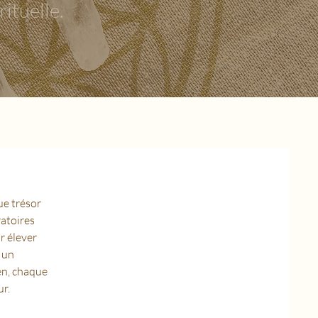
ituelle.
ue trésor
ratoires
r élever
r un
en, chaque
ur.