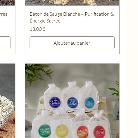
rres
Bâton de Sauge Blanche – Purification &
Énergie Sacrée
Prix
13,00 $
Ajouter au panier