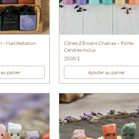
n - Manifestation
Cônes d’Encens Chakras – Porte-
Cendres Inclus
Prix
20,00 $
 au panier
Ajouter au panier