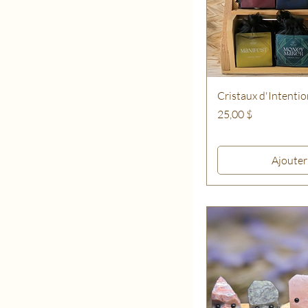
Cristaux d'Intentio
Prix
25,00 $
Ajouter