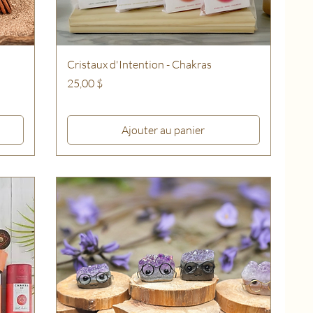
Cristaux d'Intention - Chakras
Prix
25,00 $
Ajouter au panier