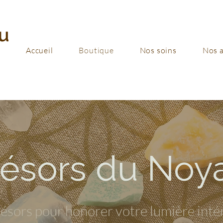
u
Accueil
Boutique
Nos soins
Nos a
résors du Noy
ésors pour honorer votre lumière inté