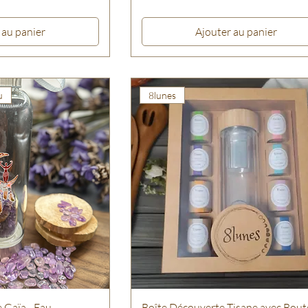
 au panier
Ajouter au panier
u
8lunes
e Gaïa - Eau
Boîte Découverte Tisane avec Boute