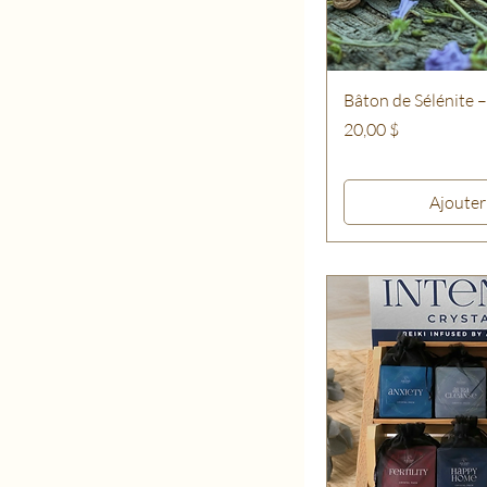
Bâton de Sélénite 
Prix
20,00 $
Ajouter