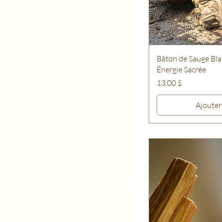
Manifestation de Succès
Cœur
Myrtille – Troisième Œil
Mûre – Chakra
Couronne
Bâton de Sauge Bla
Orange – Chakra Sacré
Énergie Sacrée
Prix
13,00 $
Ajouter