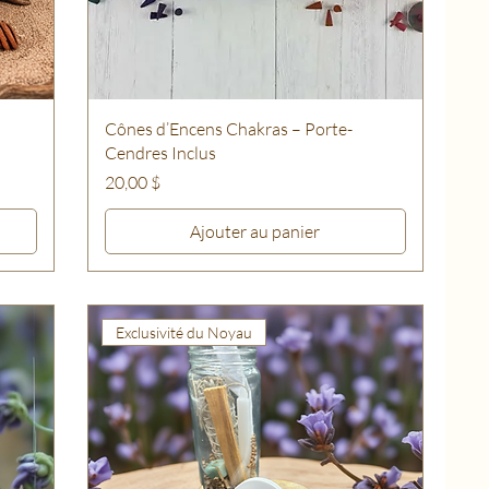
Cônes d’Encens Chakras – Porte-
Cendres Inclus
Prix
20,00 $
Ajouter au panier
Exclusivité du Noyau