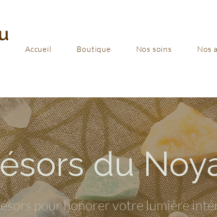
u
Accueil
Boutique
Nos soins
Nos a
résors du Noy
ésors pour honorer votre lumière inté