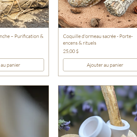
nche – Purification &
Coquille d'ormeau sacrée - Porte-
encens & rituels
Prix
25,00 $
 au panier
Ajouter au panier