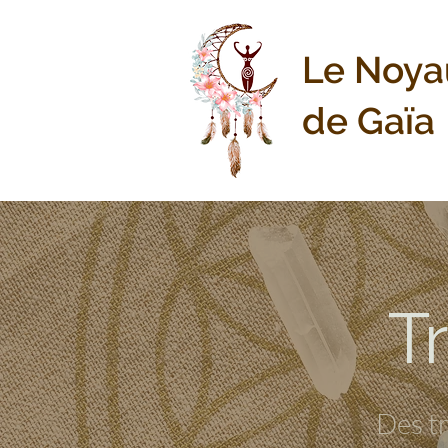
Le Noya
de Gaïa
T
Des tr