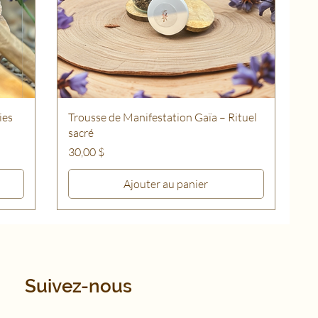
ies
Trousse de Manifestation Gaïa – Rituel
sacré
Prix
30,00 $
Ajouter au panier
Suivez-nous