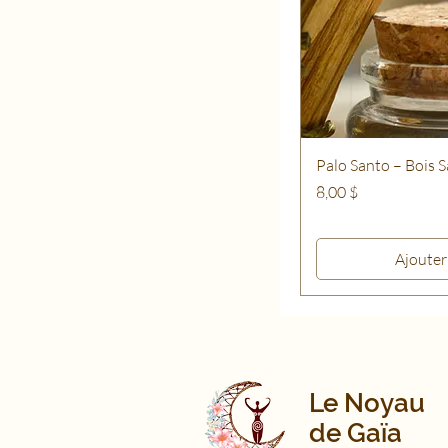
Palo Santo – Bois S
Prix
8,00 $
Ajouter
Le Noyau
de Gaïa