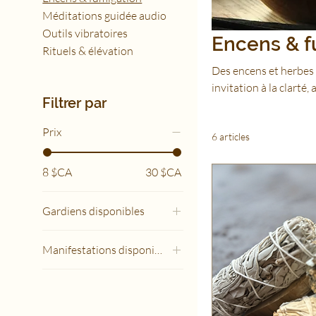
Méditations guidée audio
Outils vibratoires
Encens & f
Rituels & élévation
Des encens et herbes s
invitation à la clarté,
Filtrer par
Prix
6 articles
8 $CA
30 $CA
Gardiens disponibles
Citron – Plexus Solaire
Manifestations disponibles
Fraise – Chakra Racine
Manifestation d'Amour
Lavande – Chakra de la
Gorge
Manifestation de Paix
Menthe – Chakra du