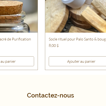
acré de Purification
Socle rituel pour Palo Santo & boug
Prix
8,00 $
 au panier
Ajouter au panier
Contactez-nous