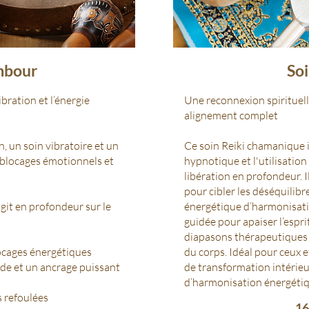
ambour
So
bration et l’énergie
Une reconnexion spirituel
alignement complet
, un soin vibratoire et un
Ce soin Reiki chamanique 
s blocages émotionnels et
hypnotique et l'utilisatio
libération en profondeur. 
pour cibler les déséquilibr
it en profondeur sur le
énergétique d’harmonisati
guidée pour apaiser l’esprit
diapasons thérapeutiques 
blocages énergétiques
du corps.
Idéal pour ceux e
nde et un ancrage puissant
de transformation intérieu
d’harmonisation énergétiq
ns refoulées
16