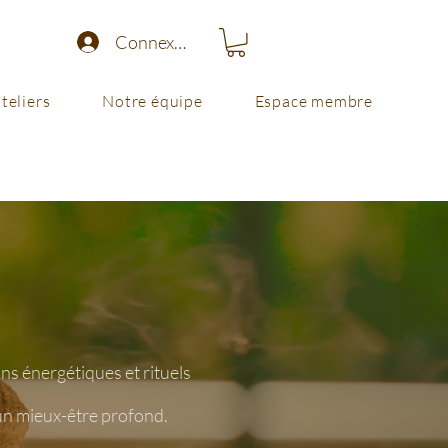
Connexion
teliers
Notre équipe
Espace membre
ns énergétiques et rituels
 un mieux-être profond.