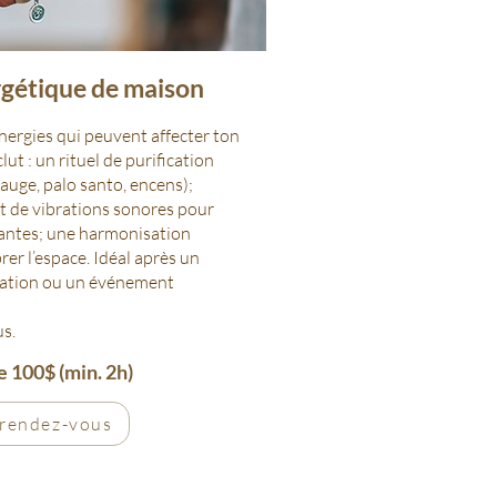
rgétique de maison
nergies qui peuvent affecter ton
lut :
​u
n rituel de purification
auge, palo santo, encens);
et de vibrations sonores pour
antes; u
ne harmonisation
rer l’espace.
Idéal après un
ation ou un événement
us.
e 100$ (min. 2h)
 rendez-vous