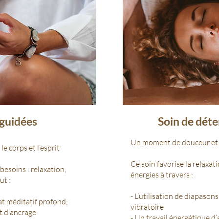
 guidées
Soin de dét
Un moment de douceur et 
e corps et l’esprit
Ce soin favorise la relaxat
esoins : relaxation,
énergies à travers :
ut :
- L’utilisation de diapasons
at méditatif profond;
vibratoire
t d’ancrage
- Un travail énergétique d