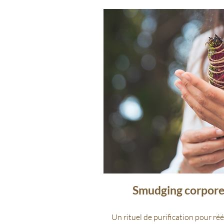
Smudging corporel
Un rituel de purification pour ré