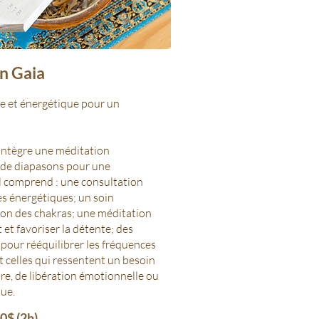
in Gaia
le et énergétique pour un
intègre une méditation
n de diapasons pour une
Il comprend : u
ne consultation
es énergétiques; u
n soin
on des chakras; u
ne méditation
 et favoriser la détente; d
es
pour rééquilibrer les fréquences
t celles qui ressentent un besoin
re, de libération émotionnelle ou
ue.
0$ (2h)