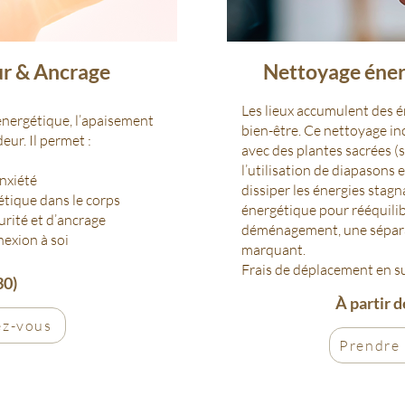
ur & Ancrage
Nettoyage éne
Les lieux accumulent des é
 énergétique, l’apaisement
bien-être. Ce nettoyage inc
eur. Il permet :
avec des plantes sacrées (s
l
’utilisation de diapasons 
’anxiété
dissiper les énergies stagn
gétique dans le corps
énergétique pour rééquilib
urité et d’ancrage
déménagement, une sépar
nnexion à soi
marquant.
Frais de déplacement en s
30)
À partir d
ez-vous
Prendre