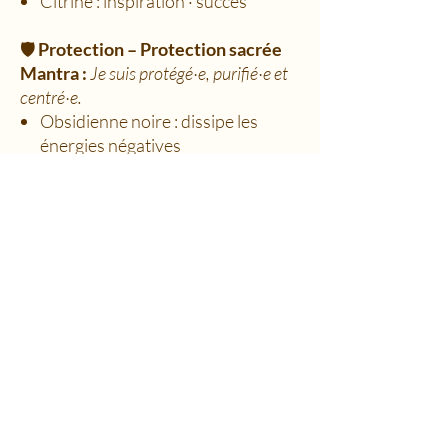
Citrine : inspiration · succès
🛡️
Protection – Protection sacrée
Mantra :
Je suis protégé·e, purifié·e et
centré·e.
Obsidienne noire : dissipe les
énergies négatives
Améthyste : purification · bouclier
aurique
Quartz fumé : stabilisation
émotionnelle · clarté
🌬
Aura Cleanse – Purification de
l’aura
Mantra :
Je suis lumière, renouvelé·e et
aligné·e.
Dumortiérite : paix · guérison
spirituelle
Pierre de lune : harmonie ·