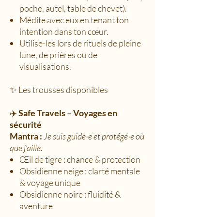
poche, autel, table de chevet).
Médite avec eux en tenant ton
intention dans ton cœur.
Utilise-les lors de rituels de pleine
lune, de prières ou de
visualisations.
✨ Les trousses disponibles
✈️
Safe Travels – Voyages en
sécurité
Mantra :
Je suis guidé·e et protégé·e où
que j’aille.
Œil de tigre : chance & protection
Obsidienne neige : clarté mentale
& voyage unique
Obsidienne noire : fluidité &
aventure