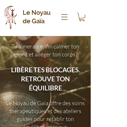
Le Noyau
de Gaïa
Tu aimerais enfin calmer ton
esprit et alléger ton corps?
LIBÈRE TES BLOCAGES.
RETROUVE TON
ÉQUILIBRE
Le Noyau de Gaia offre des soins
thérapeutiques et des ateliers
guidés pour rétablir ton
équilibre intérieur.