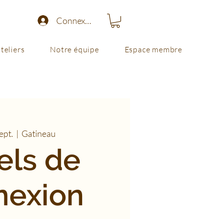
Connexion
teliers
Notre équipe
Espace membre
ept.
  |  
Gatineau
els de
nexion