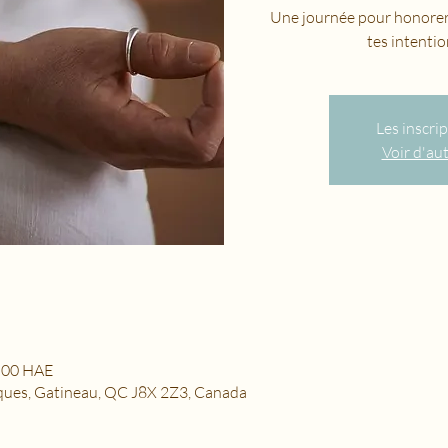
Une journée pour honorer 
tes intentio
Les inscri
Voir d'au
h 00 HAE
ques, Gatineau, QC J8X 2Z3, Canada