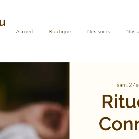
u
Accueil
Boutique
Nos soins
Nos a
sam. 27 s
Ritu
Con