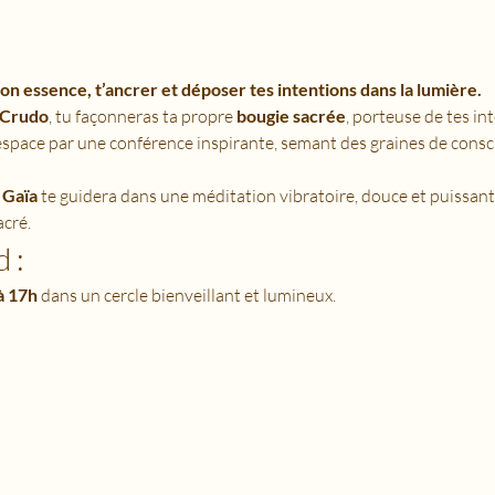
n essence, t’ancrer et déposer tes intentions dans la lumière.
 Crudo
, tu façonneras ta propre 
bougie sacrée
, porteuse de tes in
’espace par une conférence inspirante, semant des graines de consc
 Gaïa
 te guidera dans une méditation vibratoire, douce et puissant
acré.
 :
à 17h
 dans un cercle bienveillant et lumineux.