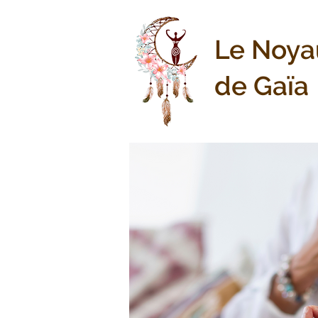
Le Noya
de Gaïa