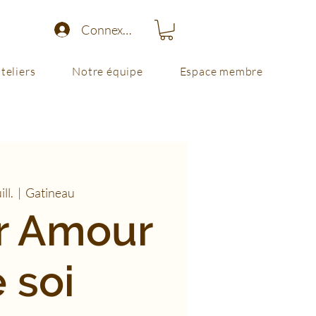
Connexion
teliers
Notre équipe
Espace membre
ill.
  |  
Gatineau
er Amour
 soi