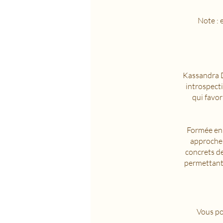
Note : 
Kassandra D
introspecti
qui favor
Formée en 
approche 
concrets de
permettant 
Vous po