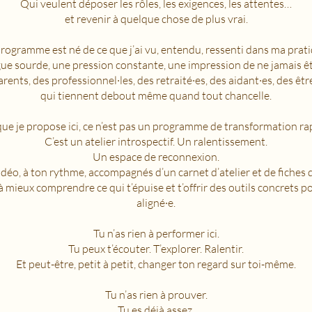
Qui veulent déposer les rôles, les exigences, les attentes…
et revenir à quelque chose de plus vrai.
rogramme est né de ce que j’ai vu, entendu, ressenti dans ma prati
gue sourde, une pression constante, une impression de ne jamais êt
rents, des professionnel·les, des retraité·es, des aidant·es, des êtr
qui tiennent debout même quand tout chancelle.
ue je propose ici, ce n’est pas un programme de transformation ra
C’est un atelier introspectif. Un ralentissement.
Un espace de reconnexion.
déo, à ton rythme, accompagnés d’un carnet d’atelier et de fiches d
à mieux comprendre ce qui t’épuise et t’offrir des outils concrets p
aligné·e.
Tu n’as rien à performer ici.
Tu peux t’écouter. T’explorer. Ralentir.
Et peut-être, petit à petit, changer ton regard sur toi-même.
Tu n’as rien à prouver.
Tu es déjà assez.