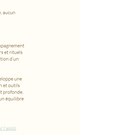
e, aucun
compagnement
s et rituels
ation d’un
veloppe une
 et outils
et profonde,
un équilibre
r l'appli