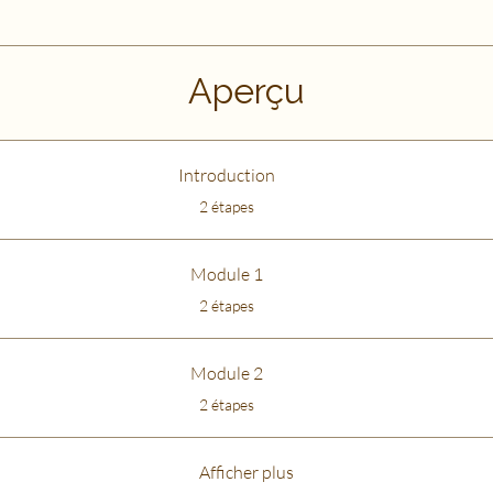
Aperçu
Introduction
.
2 étapes
Module 1
.
2 étapes
Module 2
.
2 étapes
Afficher plus