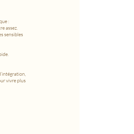
que :
re assez.
es sensibles
pide.
’intégration,
our vivre plus