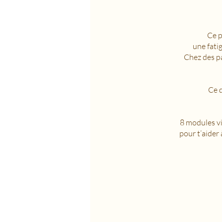
Ce p
une fati
Chez des pa
Ce q
8 modules vi
pour t’aider 