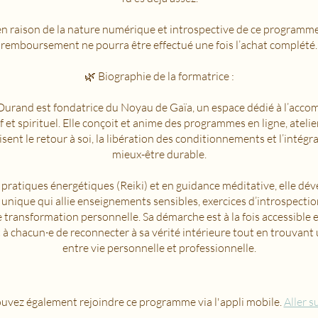
en raison de la nature numérique et introspective de ce programm
remboursement ne pourra être effectué une fois l’achat complété.
🌿 Biographie de la formatrice :
urand est fondatrice du Noyau de Gaïa, un espace dédié à l’ac
f et spirituel. Elle conçoit et anime des programmes en ligne, atelier
isent le retour à soi, la libération des conditionnements et l’intégr
mieux-être durable.
pratiques énergétiques (Reiki) et en guidance méditative, elle dé
unique qui allie enseignements sensibles, exercices d’introspection
 transformation personnelle. Sa démarche est à la fois accessible 
à chacun·e de reconnecter à sa vérité intérieure tout en trouvant 
entre vie personnelle et professionnelle.
uvez également rejoindre ce programme via l'appli mobile.
Aller su